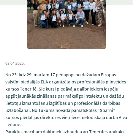
03.04.2025.
No 23. līdz 29. martam 17 pedagogi no dažādām Eiropas
valstīm piedalījās ELA organizētajos profesionālās pilnveides
kursos Tenerifē. Šie kursi piedāvāja dalībniekiem iespēju
apgūt jaunākās zināšanas par mākslīgo intelektu un dažādu
lietotņu izmantošanu izglītības un profesionālās darbības
uzlabošanai. No Tukuma novada pamatskolas “Spārni”
kursos piedalījās direktores vietniece metodiskajā darbā Aiva
Leitāne.
Papildus mācībām dalībnieki izbaudīja arī Tenerifes unikālo