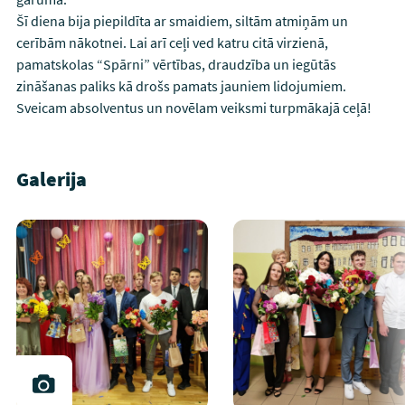
Šī diena bija piepildīta ar smaidiem, siltām atmiņām un
cerībām nākotnei. Lai arī ceļi ved katru citā virzienā,
pamatskolas “Spārni” vērtības, draudzība un iegūtās
zināšanas paliks kā drošs pamats jauniem lidojumiem.
Sveicam absolventus un novēlam veiksmi turpmākajā ceļā!
Galerija