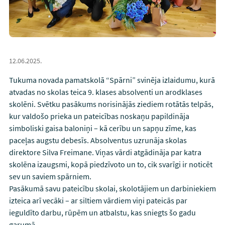
12.06.2025.
Tukuma novada pamatskolā “Spārni” svinēja izlaidumu, kurā
atvadas no skolas teica 9. klases absolventi un arodklases
skolēni. Svētku pasākums norisinājās ziediem rotātās telpās,
kur valdošo prieka un pateicības noskaņu papildināja
simboliski gaisa baloniņi – kā cerību un sapņu zīme, kas
paceļas augstu debesīs. Absolventus uzrunāja skolas
direktore Silva Freimane. Viņas vārdi atgādināja par katra
skolēna izaugsmi, kopā piedzīvoto un to, cik svarīgi ir noticēt
sev un saviem spārniem.
Pasākumā savu pateicību skolai, skolotājiem un darbiniekiem
izteica arī vecāki – ar siltiem vārdiem viņi pateicās par
ieguldīto darbu, rūpēm un atbalstu, kas sniegts šo gadu
garumā.