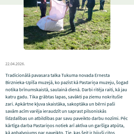
22.04.2026.
Tradicionālā pavasara talka Tukuma novada Ernesta
Birznieka-Upīša muzejā, ko pazīst kā Pastariņa muzeju, šogad
notika brīnumskaistā, saulainā dienā. Darbi ritēja raiti, kā jau
katru gadu. Tika grābtas lapas, savākti pa ziemu nokritušie
zari. Apkārtne kļuva skaistāka, sakoptāka un bērni paši
savām acīm varēja ieraudzīt un saprast pilsoniskās
līdzdalības un atbildības par savu paveikto darbu nozīmi. Pēc
kārtīga darba Pastariņos notiek arī aktīva un garšīga atpūta,
kā apbalvojums par paveikto. Tie, kas šeit ir bijuši citos