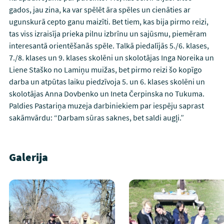
gados, jau zina, ka var spēlēt āra spēles un cienāties ar
ugunskurā cepto ganu maizīti. Bet tiem, kas bija pirmo reizi,
tas viss izraisīja prieka pilnu izbrīnu un sajūsmu, piemēram
interesantā orientēšanās spēle. Talkā piedalījās 5./6. klases,
7./8. klases un 9. klases skolēni un skolotājas Inga Noreika un
Liene Staško no Lamiņu muižas, bet pirmo reizi šo kopīgo
darba un atpūtas laiku piedzīvoja 5. un 6. klases skolēni un
skolotājas Anna Dovbenko un Ineta Čerpinska no Tukuma.
Paldies Pastariņa muzeja darbiniekiem par iespēju saprast
sakāmvārdu: “Darbam sūras saknes, bet saldi augļi.”
Galerija