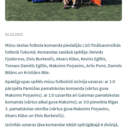
02.10.2025.
Mūsu skolas futbola komanda piedalījās LSO finālsacensībās
futbolā Tukumā. Komandas sastāvā spēlēja: Deivids
Fjodorovs, Elvis Burkevičs, Atvars Klāvs, Kevins Eglītis,
Tomass Daniēls Eglītis, Maksims Poņavins, Artis Pone, Daniels
Bitāns un Kristiāns Bite.
Apakšgrupas spēlēs mūsu futbolisti izcīnīja uzvaras: ar 1:0
pārspēta Pamūšas pamatskolas komanda (vārtus guva
Maksims Poņavins). ar 1:0 uzvarēta arī Gaismas pamatskolas
komanda (vārtus atkal guva Maksims); ar 3:0 pieveikta Rīgas
3. pamatskolas vienība (vārtus guva Maksims Poņavins,
Atvars Klāvs un Elvis Burkevičs).
Izcīnītās uzvaras ļāva komandai iekļūt spēcīgākajā A divīzijā,