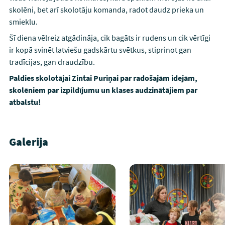
skolēni, bet arī skolotāju komanda, radot daudz prieka un
smieklu.
Šī diena vēlreiz atgādināja, cik bagāts ir rudens un cik vērtīgi
ir kopā svinēt latviešu gadskārtu svētkus, stiprinot gan
tradīcijas, gan draudzību.
Paldies skolotājai Zintai Puriņai par radošajām idejām,
skolēniem par izpildījumu un klases audzinātājiem par
atbalstu!
Galerija