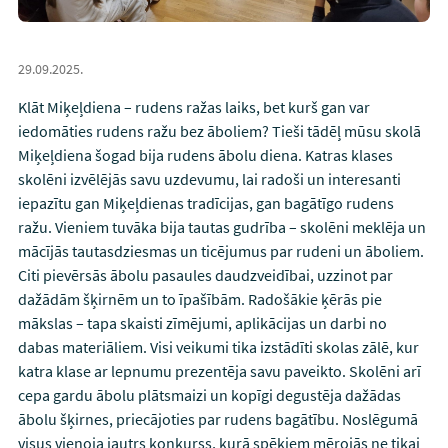
29.09.2025.
Klāt Miķeļdiena – rudens ražas laiks, bet kurš gan var
iedomāties rudens ražu bez āboliem? Tieši tādēļ mūsu skolā
Miķeļdiena šogad bija rudens ābolu diena. Katras klases
skolēni izvēlējās savu uzdevumu, lai radoši un interesanti
iepazītu gan Miķeļdienas tradīcijas, gan bagātīgo rudens
ražu. Vieniem tuvāka bija tautas gudrība – skolēni meklēja un
mācījās tautasdziesmas un ticējumus par rudeni un āboliem.
Citi pievērsās ābolu pasaules daudzveidībai, uzzinot par
dažādām šķirnēm un to īpašībām. Radošākie ķērās pie
mākslas – tapa skaisti zīmējumi, aplikācijas un darbi no
dabas materiāliem. Visi veikumi tika izstādīti skolas zālē, kur
katra klase ar lepnumu prezentēja savu paveikto. Skolēni arī
cepa gardu ābolu plātsmaizi un kopīgi degustēja dažādas
ābolu šķirnes, priecājoties par rudens bagātību. Noslēgumā
visus vienoja jautrs konkurss, kurā spēkiem mērojās ne tikai