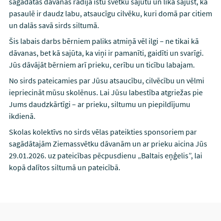
sagādātās dāvanas radīja īstu svētku sajūtu un lika sajust, ka
pasaulē ir daudz labu, atsaucīgu cilvēku, kuri domā par citiem
un dalās savā sirds siltumā.
Šis labais darbs bērniem paliks atmiņā vēl ilgi – ne tikai kā
dāvanas, bet kā sajūta, ka viņi ir pamanīti, gaidīti un svarīgi.
Jūs dāvājāt bērniem arī prieku, cerību un ticību labajam.
No sirds pateicamies par Jūsu atsaucību, cilvēcību un vēlmi
iepriecināt mūsu skolēnus. Lai Jūsu labestība atgriežas pie
Jums daudzkārtīgi – ar prieku, siltumu un piepildījumu
ikdienā.
Skolas kolektīvs no sirds vēlas pateikties sponsoriem par
sagādātajām Ziemassvētku dāvanām un ar prieku aicina Jūs
29.01.2026. uz pateicības pēcpusdienu „Baltais eņģelis”, lai
kopā dalītos siltumā un pateicībā.