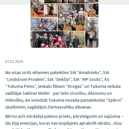
07.01.2026.
No visas sirds vēlamies pateikties SIA “Amatnieks”, SIA
“Lindstrom Prodem”, SIA “Dekšņi”, SIA “MP Socks”, AS
“Tukuma Piens”, veikalu tīklam “Drogas” un Tukuma veikala
vadītājai Sabīnei Mellei par lielo sirsnību, dāsnumu un
mīlestību, ko sniedzāt Tukuma novada pamatskolas “Spārni”
skolēniem, sagādājot Ziemassvētku dāvanas.
Bērnu acīs mirdzēja patiess prieks, pārsteigums un sajūsma –
tās bija emocijas, kuras nav iespējams aprakstīt vārdos. Jūsu