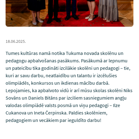
18.06.2025.
Tumes kultūras namā notika Tukuma novada skolēnu un
pedagogu apbalvošanas pasākums. Pasākumā ar lepnumu
un pateicību tika godināti izcilākie skolēni un pedagogi – tie,
kuri ar savu darbu, neatlaidību un talantu ir izcēlušies
olimpiādēs, konkursos un ikdienas mācību darbā.
Lepojamies, ka apbalvoto vidū ir arī mūsu skolas skolēni Niks
Sovāns un Daniels Bitāns par izciliem sasniegumiem angļu
valodas olimpiādē valsts posmā un viņu pedagogi – Ilze
Cukanova un Ineta Čerpinska. Paldies skolēniem,
pedagogiem un vecākiem par ieguldīto darbu!