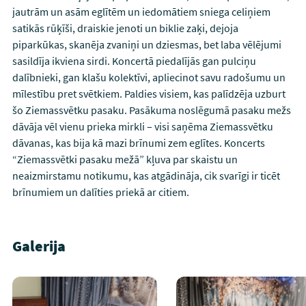
jautrām un asām eglītēm un iedomātiem sniega celiņiem
satikās rūķīši, draiskie jenoti un biklie zaķi, dejoja
piparkūkas, skanēja zvaniņi un dziesmas, bet laba vēlējumi
sasildīja ikviena sirdi. Koncertā piedalījās gan pulciņu
dalībnieki, gan klašu kolektīvi, apliecinot savu radošumu un
mīlestību pret svētkiem. Paldies visiem, kas palīdzēja uzburt
šo Ziemassvētku pasaku. Pasākuma noslēgumā pasaku mežs
dāvāja vēl vienu prieka mirkli – visi saņēma Ziemassvētku
dāvanas, kas bija kā mazi brīnumi zem eglītes. Koncerts
“Ziemassvētki pasaku mežā” kļuva par skaistu un
neaizmirstamu notikumu, kas atgādināja, cik svarīgi ir ticēt
brīnumiem un dalīties priekā ar citiem.
Galerija