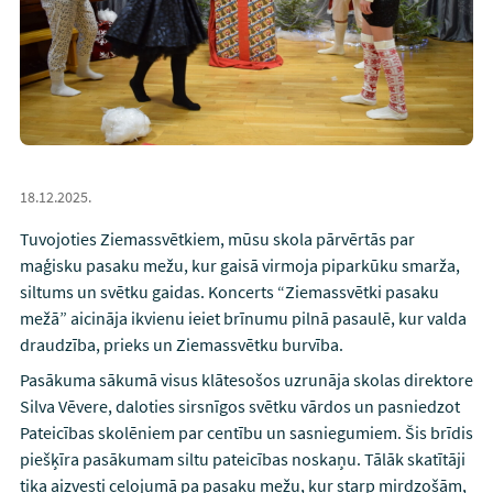
18.12.2025.
Tuvojoties Ziemassvētkiem, mūsu skola pārvērtās par
maģisku pasaku mežu, kur gaisā virmoja piparkūku smarža,
siltums un svētku gaidas. Koncerts “Ziemassvētki pasaku
mežā” aicināja ikvienu ieiet brīnumu pilnā pasaulē, kur valda
draudzība, prieks un Ziemassvētku burvība.
Pasākuma sākumā visus klātesošos uzrunāja skolas direktore
Silva Vēvere, daloties sirsnīgos svētku vārdos un pasniedzot
Pateicības skolēniem par centību un sasniegumiem. Šis brīdis
piešķīra pasākumam siltu pateicības noskaņu. Tālāk skatītāji
tika aizvesti ceļojumā pa pasaku mežu, kur starp mirdzošām,