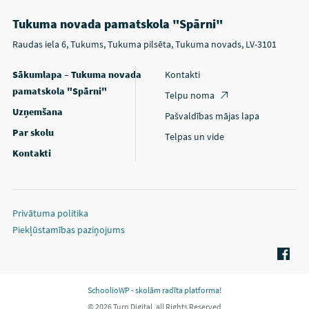
Tukuma novada pamatskola "Spārni"
Raudas iela 6, Tukums, Tukuma pilsēta, Tukuma novads, LV-3101
Sākumlapa – Tukuma novada
Kontakti
pamatskola "Spārni"
Telpu noma
Uzņemšana
Pašvaldības mājas lapa
Par skolu
Telpas un vide
Kontakti
Privātuma politika
Piekļūstamības paziņojums
SchoolioWP - skolām radīta platforma!
© 2026 Turn Digital, all Rights Reserved