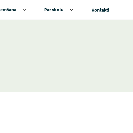
ņemšana
Par skolu
Kontakti