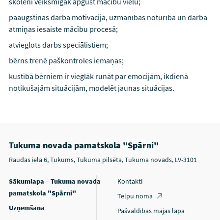
skolēni veiksmīgāk apgūst mācību vielu;
paaugstinās darba motivācija, uzmanības noturība un darba
atmiņas iesaiste mācību procesā;
atvieglots darbs speciālistiem;
bērns trenē paškontroles iemaņas;
kustībā bērniem ir vieglāk runāt par emocijām, ikdienā
notikušajām situācijām, modelēt jaunas situācijas.
Tukuma novada pamatskola "Spārni"
Raudas iela 6, Tukums, Tukuma pilsēta, Tukuma novads, LV-3101
Sākumlapa – Tukuma novada
Kontakti
pamatskola "Spārni"
Telpu noma
Uzņemšana
Pašvaldības mājas lapa