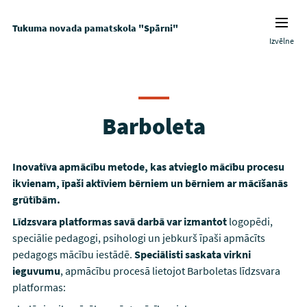
Tukuma novada pamatskola "Spārni"
Izvēlne
Barboleta
Inovatīva apmācību metode, kas atvieglo mācību procesu
ikvienam, īpaši aktīviem bērniem un bērniem ar mācīšanās
grūtībām.
Līdzsvara platformas savā darbā var izmantot
logopēdi,
speciālie pedagogi, psihologi un jebkurš īpaši apmācīts
pedagogs mācību iestādē.
Speciālisti saskata virkni
ieguvumu
, apmācību procesā lietojot Barboletas līdzsvara
platformas: