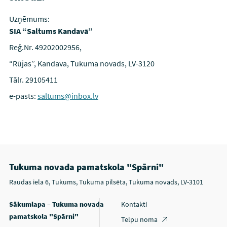
Uzņēmums:
SIA “Saltums Kandavā”
Reģ.Nr. 49202002956,
“Rūjas”, Kandava, Tukuma novads, LV-3120
Tālr. 29105411
e-pasts:
saltums@inbox.lv
Tukuma novada pamatskola "Spārni"
Raudas iela 6, Tukums, Tukuma pilsēta, Tukuma novads, LV-3101
Sākumlapa – Tukuma novada
Kontakti
pamatskola "Spārni"
Telpu noma